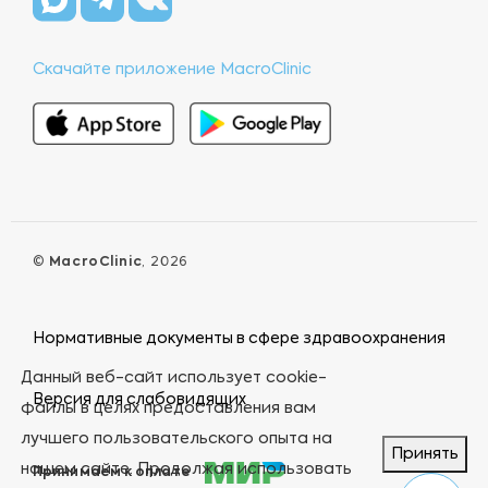
Скачайте приложение MacroClinic
©
MacroClinic
, 2026
Нормативные документы в сфере здравоохранения
Данный веб-сайт использует cookie-
Версия для слабовидящих
файлы в целях предоставления вам
лучшего пользовательского опыта на
Принять
нашем сайте. Продолжая использовать
Принимаем к оплате