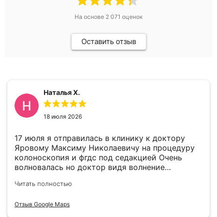
На основе
2 071
оценок
Оставить отзыв
Наталья Х.
18 июля 2026
17 июля я отправилась в клинику к доктору
Яровому Максиму Николаевичу на процедуру
колоноскопия и фгдс под седакцией Очень
волновалась но доктор видя волнение
успокоил меня. В целом все прошло отлично.
Читать полностью
По выявленному гастриту доктор дал
рекомендации. Всем советую пройти
Отзыв Google Maps
своевременно эти процедуры так как врачи
отлично справились и волноваться не стоит.