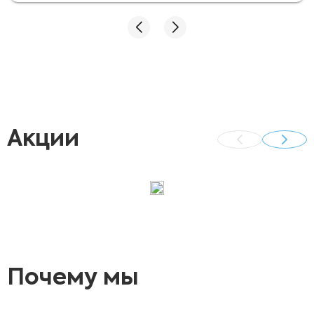
Хочу выразить благодарность доктору
Яровому Максиму Николаевичу за хорошо
проведенную процедуру .
Акции
Почему мы