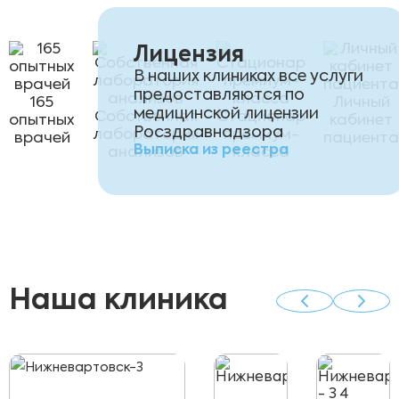
Лицензия
В наших клиниках все услуги
предоставляются по
165
Личный
медицинской лицензии
Собственная
Стационар
опытных
кабинет
Росздравнадзора
лаборатория
премиум-
врачей
пациента
Выписка из реестра
анализов
класса
Наша клиника