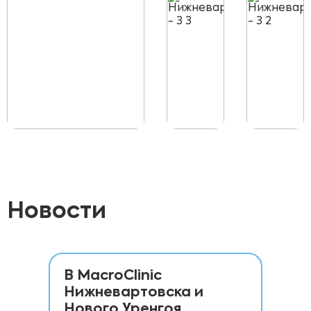
Новости
В MacroClinic
Но
Нижневартовска и
ме
Нового Уренгоя
дл