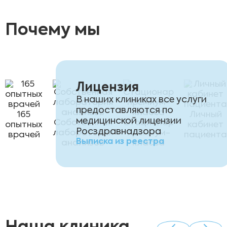
Почему мы
Лицензия
В наших клиниках все услуги
предоставляются по
165
Личный
медицинской лицензии
Собственная
Стационар
опытных
кабинет
Росздравнадзора
лаборатория
премиум-
врачей
пациента
Выписка из реестра
анализов
класса