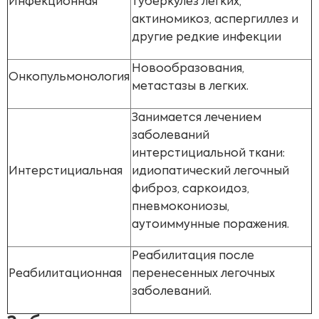
Инфекционная
туберкулез легких,
актиномикоз, аспергиллез и
другие редкие инфекции
Новообразования,
Онкопульмонология
метастазы в легких.
Занимается лечением
заболеваний
интерстициальной ткани:
Интерстициальная
идиопатический легочный
фиброз, саркоидоз,
пневмокониозы,
аутоиммунные поражения.
Реабилитация после
Реабилитационная
перенесенных легочных
заболеваний.