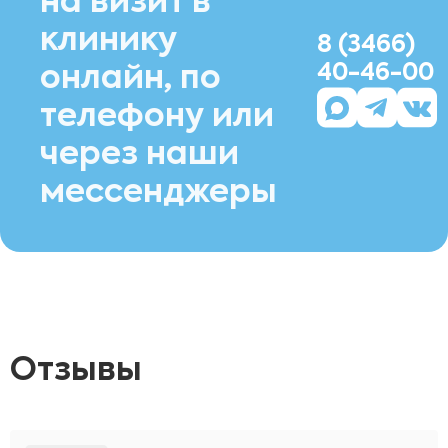
на визит в
клинику
8 (3466)
40-46-00
онлайн, по
телефону или
через наши
мессенджеры
Отзывы