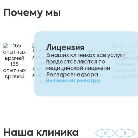
Почему мы
Лицензия
В наших клиниках все услуги
предоставляются по
165
Личный
медицинской лицензии
Собственная
Стационар
опытных
кабинет
Росздравнадзора
лаборатория
премиум-
врачей
пациента
Выписка из реестра
анализов
класса
Наша клиника