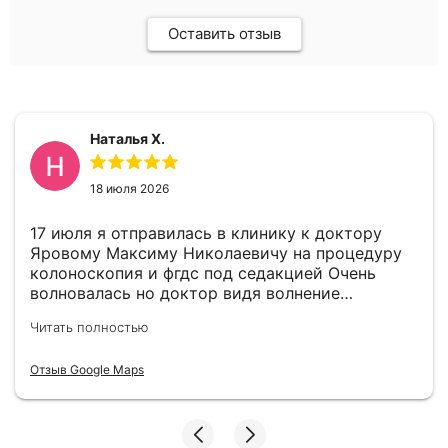
Оставить отзыв
Наталья Х.
18 июля 2026
17 июля я отправилась в клинику к доктору
Яровому Максиму Николаевичу на процедуру
колоноскопия и фгдс под седакцией Очень
волновалась но доктор видя волнение
успокоил меня. В целом все прошло отлично.
Читать полностью
По выявленному гастриту доктор дал
рекомендации. Всем советую пройти
Отзыв Google Maps
своевременно эти процедуры так как врачи
отлично справились и волноваться не стоит.
Хочу выразить благодарность доктору
Яровому Максиму Николаевичу за хорошо