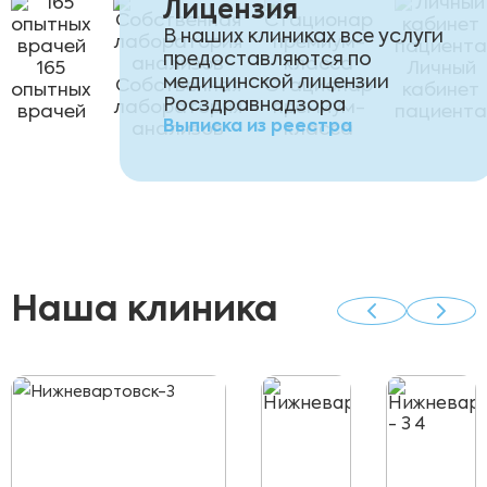
Лицензия
В наших клиниках все услуги
предоставляются по
165
Личный
медицинской лицензии
Собственная
Стационар
опытных
кабинет
Росздравнадзора
лаборатория
премиум-
врачей
пациента
Выписка из реестра
анализов
класса
Наша клиника