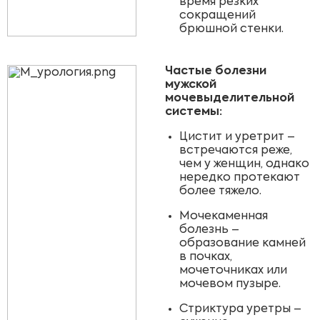
время резких
сокращений
брюшной стенки.
Частые болезни
мужской
мочевыделительной
системы:
Цистит и уретрит –
встречаются реже,
чем у женщин, однако
нередко протекают
более тяжело.
Мочекаменная
болезнь –
образование камней
в почках,
мочеточниках или
мочевом пузыре.
Стриктура уретры –