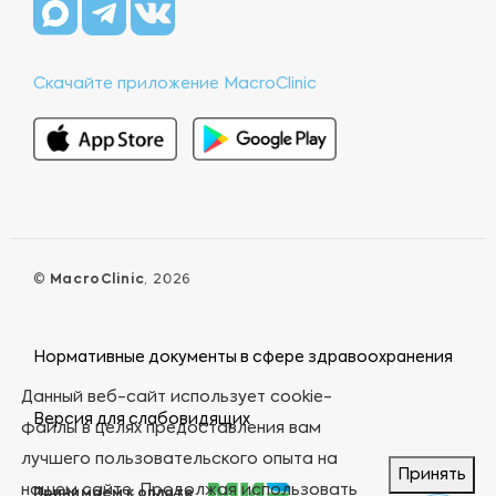
Скачайте приложение MacroClinic
©
MacroClinic
, 2026
Нормативные документы в сфере здравоохранения
Данный веб-сайт использует cookie-
Версия для слабовидящих
файлы в целях предоставления вам
лучшего пользовательского опыта на
Принять
нашем сайте. Продолжая использовать
Принимаем к оплате