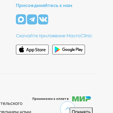
Присоединяйтесь к нам
Скачайте приложение MacroClinic
Принимаем к оплате
ательского
зованием нами
Принять