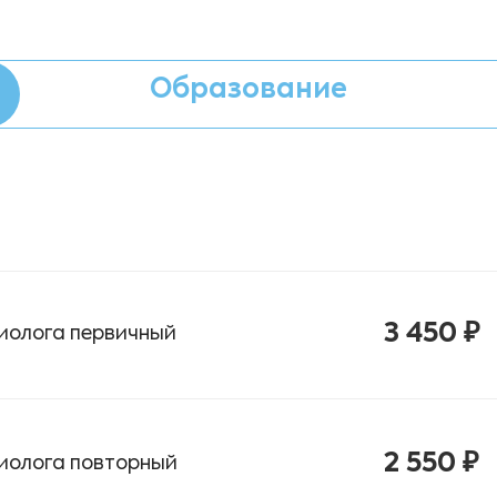
Образование
3 450 ₽
диолога первичный
2 550 ₽
диолога повторный