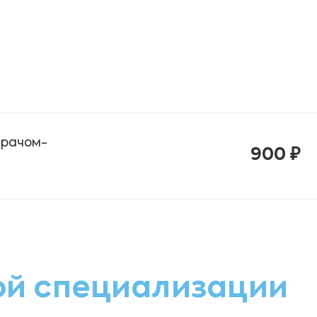
врачом-
900 ₽
ой специализации