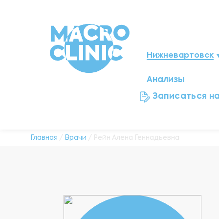
Нижневартовск
Анализы
Мегион
Записаться н
Ноябрьск
Нефтеюганск
Главная
/
Врачи
/ Рейн Алена Геннадьевна
Ханты-Мансийск
Новый Уренгой
Сургут