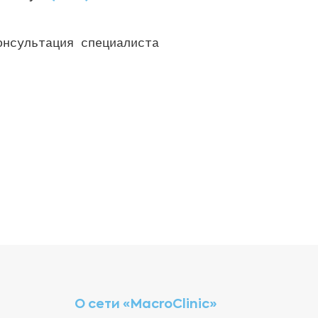
онсультация специалиста
О сети «MacroClinic»