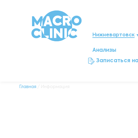
Нижневартовск
Анализы
Мегион
Записаться н
Ноябрьск
Нефтеюганск
Главная
/ Информация
Ханты-Мансийск
Новый Уренгой
Сургут