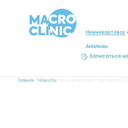
Нижневартовск
Анализы
Мегион
Записаться н
Ноябрьск
Нефтеюганск
Главная
/
Новости
/ День донора костного мозга в 
Ханты-Мансийск
Новый Уренгой
Сургут