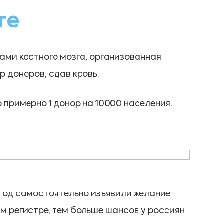
те
орами костного мозга, организованная
р доноров, сдав кровь.
о примерно 1 донор на 10000 населения.
за год самостоятельно изъявили желание
ом регистре, тем больше шансов у россиян