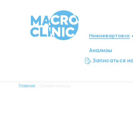
Нижневартовск
Анализы
Мегион
Записаться н
Ноябрьск
Нефтеюганск
Главная
/ Онлайн запись
Ханты-Мансийск
Новый Уренгой
Сургут