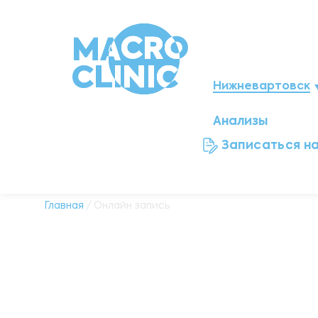
Нижневартовск
Анализы
Мегион
Записаться н
Ноябрьск
Нефтеюганск
Главная
/ Онлайн запись
Ханты-Мансийск
Новый Уренгой
Сургут