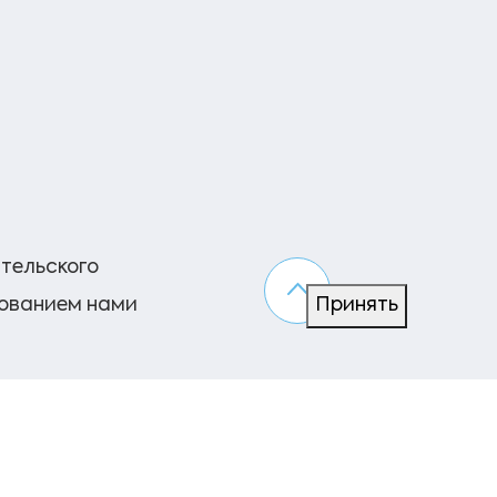
ательского
зованием нами
Принять