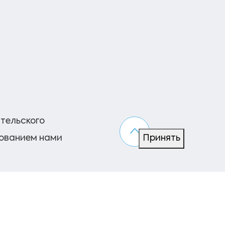
ательского
зованием нами
Принять