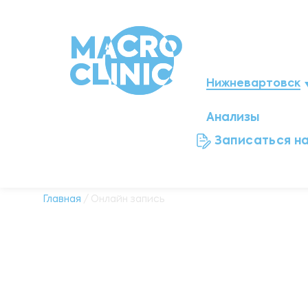
Нижневартовск
Анализы
Мегион
Записаться н
Ноябрьск
Нефтеюганск
Главная
/ Онлайн запись
Ханты-Мансийск
Новый Уренгой
Сургут