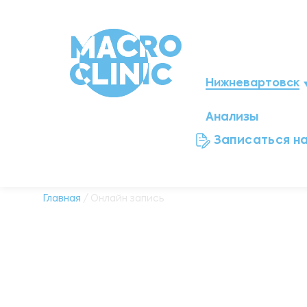
Нижневартовск
Анализы
Мегион
Записаться н
Ноябрьск
Нефтеюганск
Главная
/ Онлайн запись
Ханты-Мансийск
Новый Уренгой
Сургут