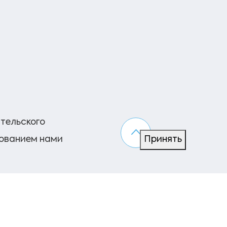
ательского
зованием нами
Принять