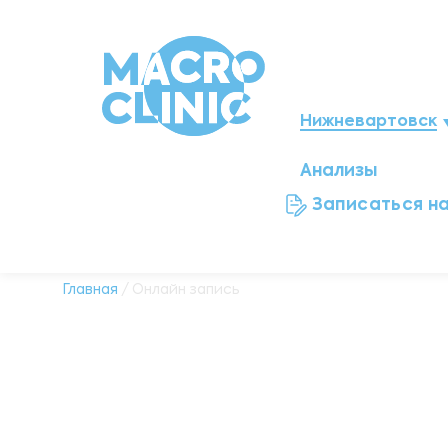
Нижневартовск
Анализы
Мегион
Записаться н
Ноябрьск
Нефтеюганск
Главная
/ Онлайн запись
Ханты-Мансийск
Новый Уренгой
Сургут