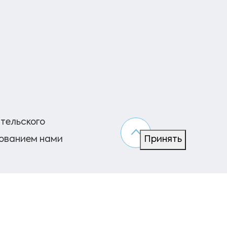
ательского
зованием нами
Принять