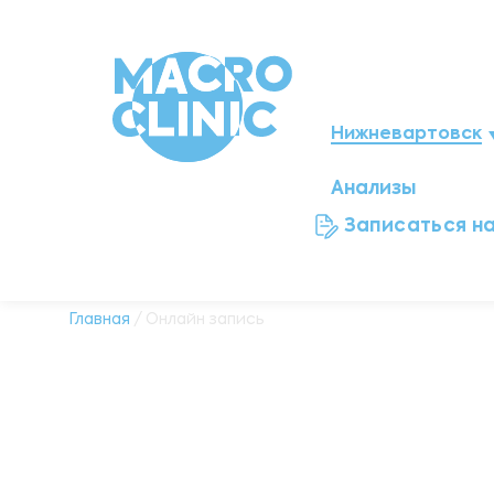
Нижневартовск
Анализы
Мегион
Записаться н
Ноябрьск
Нефтеюганск
Главная
/ Онлайн запись
Ханты-Мансийск
Новый Уренгой
Сургут