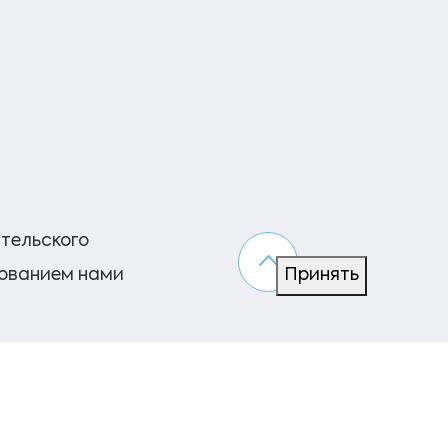
ательского
зованием нами
Принять