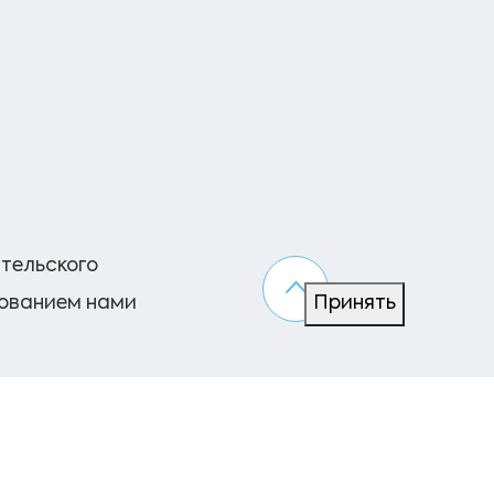
ательского
зованием нами
Принять