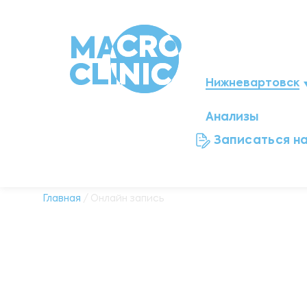
Нижневартовск
Анализы
Мегион
Записаться н
Ноябрьск
Нефтеюганск
Главная
/ Онлайн запись
Ханты-Мансийск
Новый Уренгой
Сургут