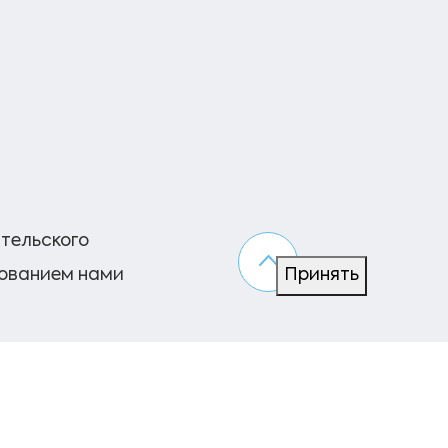
ательского
зованием нами
Принять