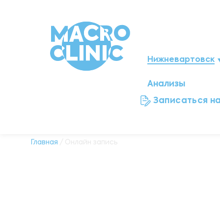
Нижневартовск
Анализы
Мегион
Записаться н
Ноябрьск
Нефтеюганск
Главная
/ Онлайн запись
Ханты-Мансийск
Новый Уренгой
Сургут