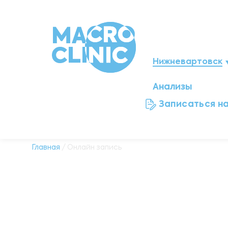
Нижневартовск
Анализы
Мегион
Записаться н
Ноябрьск
Нефтеюганск
Главная
/ Онлайн запись
Ханты-Мансийск
Новый Уренгой
Сургут