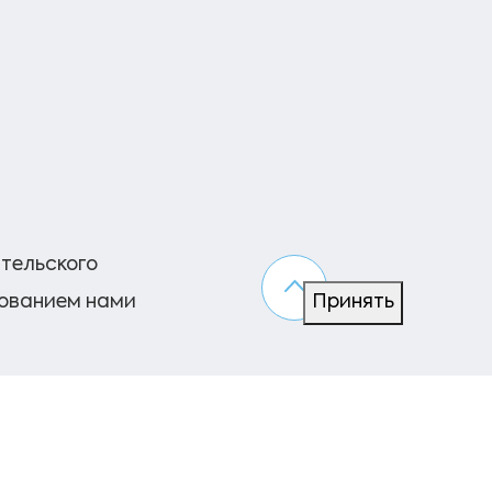
ательского
зованием нами
Принять