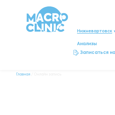
Нижневартовск
Анализы
Мегион
Записаться н
Ноябрьск
Нефтеюганск
Главная
/ Онлайн запись
Ханты-Мансийск
Новый Уренгой
Сургут