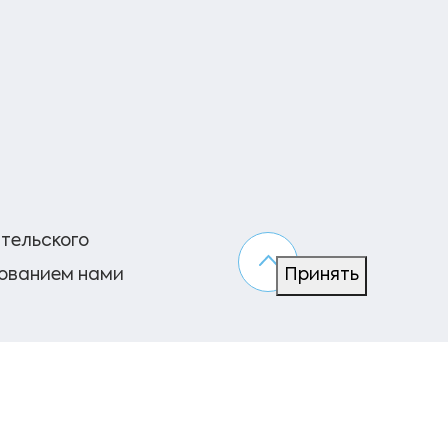
ательского
зованием нами
Принять