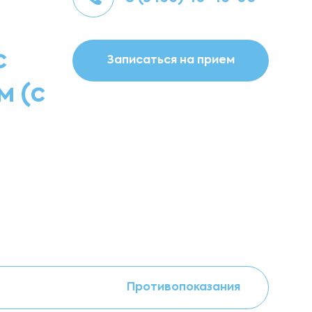
с
Записаться на прием
м (с
Противопоказания