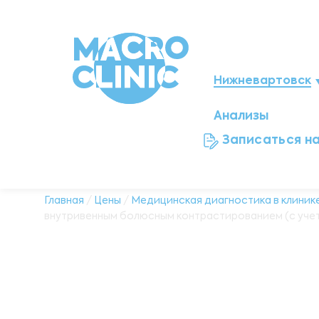
Нижневартовск
Анализы
Мегион
Записаться н
Ноябрьск
Нефтеюганск
Главная
/
Цены
/
Медицинская диагностика в клинике
внутривенным болюсным контрастированием (с уче
Ханты-Мансийск
Новый Уренгой
Сургут