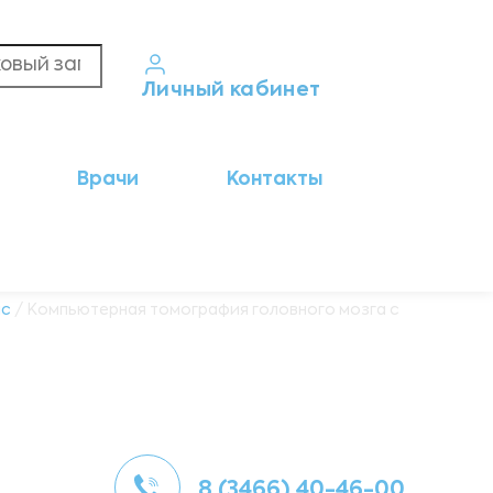
Личный кабинет
Кабинет пациента
Врачи
Контакты
Результаты анализов
Кабинет врача
Кабинет партнёра
ic
/ Компьютерная томография головного мозга с
8 (3466) 40-46-00