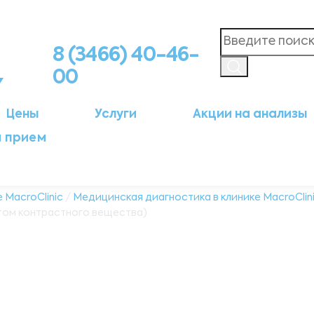
8 (3466) 40-46-
00
Цены
Услуги
Акции на анализы
а прием
 MacroClinic
/
Медицинская диагностика в клинике MacroClin
том контрастного вещества)