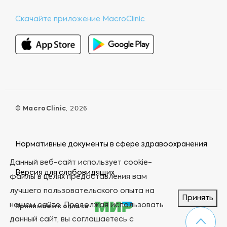
Скачайте приложение MacroClinic
©
MacroClinic
, 2026
Нормативные документы в сфере здравоохранения
Данный веб-сайт использует cookie-
Версия для слабовидящих
файлы в целях предоставления вам
лучшего пользовательского опыта на
Принять
нашем сайте. Продолжая использовать
Принимаем к оплате
данный сайт, вы соглашаетесь с