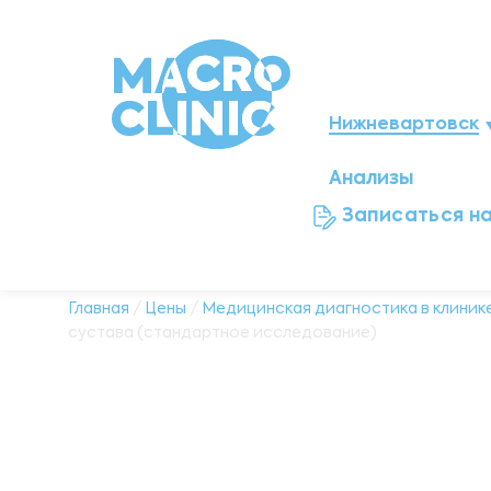
Нижневартовск
Анализы
Мегион
Записаться н
Ноябрьск
Нефтеюганск
Главная
/
Цены
/
Медицинская диагностика в клинике
сустава (стандартное исследование)
Ханты-Мансийск
Новый Уренгой
Сургут