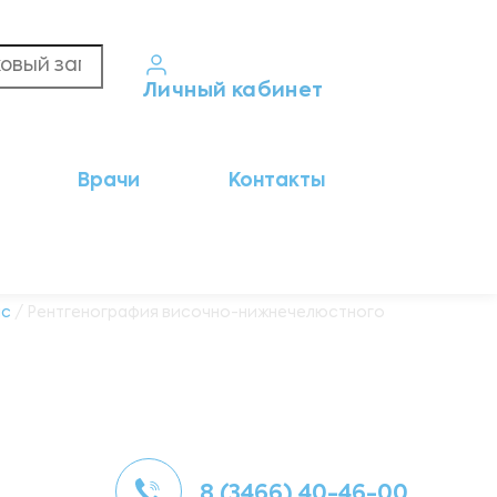
Личный кабинет
Кабинет пациента
Врачи
Контакты
Результаты анализов
Кабинет врача
Кабинет партнёра
ic
/ Рентгенография височно-нижнечелюстного
8 (3466) 40-46-00