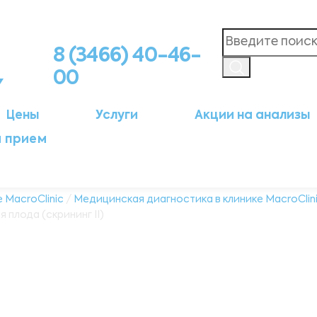
8 (3466) 40-46-
00
Цены
Услуги
Акции на анализы
а прием
 MacroClinic
/
Медицинская диагностика в клинике MacroClin
 плода (скрининг II)