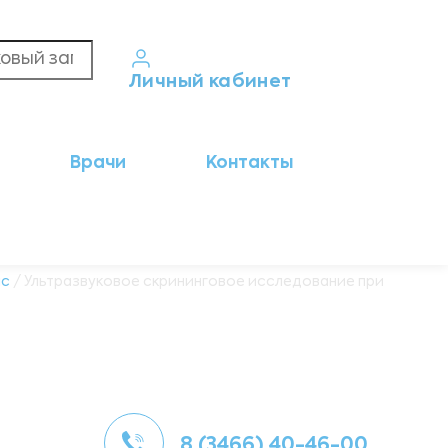
Личный кабинет
Кабинет пациента
Врачи
Контакты
Результаты анализов
Кабинет врача
Кабинет партнёра
ic
/ Ультразвуковое скрининговое исследование при
8 (3466) 40-46-00