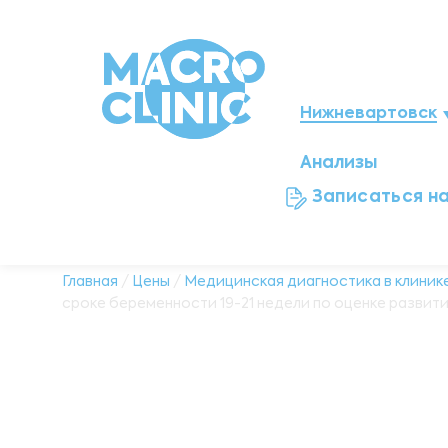
Нижневартовск
Анализы
Мегион
Записаться н
Ноябрьск
Нефтеюганск
Главная
/
Цены
/
Медицинская диагностика в клинике
сроке беременности 19-21 недели по оценке развития
Ханты-Мансийск
Новый Уренгой
Сургут