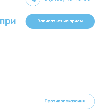
 при
Записаться на прием
Противопоказания