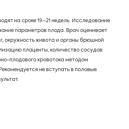
одят на сроке 19–21 недель. Исследование
вание параметров плода. Врач оценивает
зг, окружность живота и органы брюшной
кализацию плаценты, количество сосудов
рно-плодового кровотока методом
екомендуется не вступать в пoлoвые
зультат.