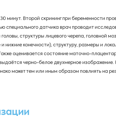
30 минут. Второй скрининг при беременности пров
ю специального датчика врач проводит исследо
головы, структуры лицевого черепа, головной мо
е и нижние конечности), структуру, размеры и ло
. Также оценивается состояние маточно-плацента
выдаётся черно-белое двухмерное изображение. Р
днако может тем или иным образом повлиять на ре
изации