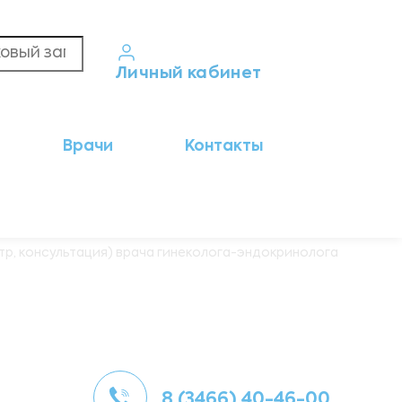
Личный кабинет
Кабинет пациента
Врачи
Контакты
Результаты анализов
Кабинет врача
Кабинет партнёра
тр, консультация) врача гинеколога-эндокринолога
8 (3466) 40-46-00