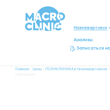
Нижневартовск
Анализы
Мегион
Записаться н
Ноябрьск
Нефтеюганск
Главная
/
Цены
/
ПОЛИКЛИНИКА в Нижневартовске
повторный
Ханты-Мансийск
Новый Уренгой
Сургут