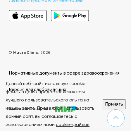
Скачайте приложение MacroClinic
©
MacroClinic
, 2026
Нормативные документы в сфере здравоохранения
Данный веб-сайт использует cookie-
Версия для слабовидящих
файлы в целях предоставления вам
лучшего пользовательского опыта на
Принять
нашем сайте. Продолжая использовать
Принимаем к оплате
данный сайт, вы соглашаетесь с
использованием нами
cookie-файлов