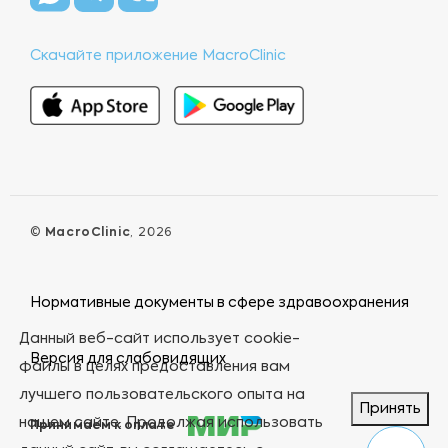
Скачайте приложение MacroClinic
©
MacroClinic
, 2026
Нормативные документы в сфере здравоохранения
Данный веб-сайт использует cookie-
Версия для слабовидящих
файлы в целях предоставления вам
лучшего пользовательского опыта на
Принять
нашем сайте. Продолжая использовать
Принимаем к оплате