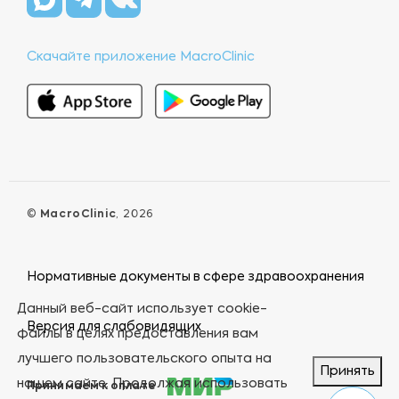
Скачайте приложение MacroClinic
©
MacroClinic
, 2026
Нормативные документы в сфере здравоохранения
Данный веб-сайт использует cookie-
Версия для слабовидящих
файлы в целях предоставления вам
лучшего пользовательского опыта на
Принять
нашем сайте. Продолжая использовать
Принимаем к оплате