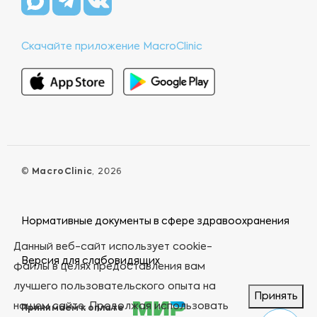
Скачайте приложение MacroClinic
©
MacroClinic
, 2026
Нормативные документы в сфере здравоохранения
Данный веб-сайт использует cookie-
Версия для слабовидящих
файлы в целях предоставления вам
лучшего пользовательского опыта на
Принять
нашем сайте. Продолжая использовать
Принимаем к оплате