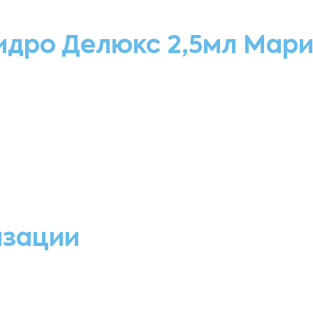
идро Делюкс 2,5мл Мар
изации