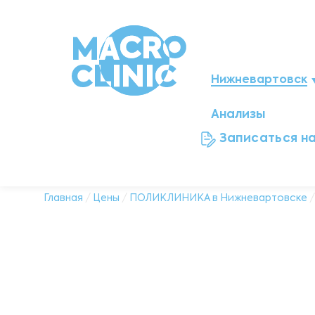
Нижневартовск
Анализы
Мегион
Записаться н
Ноябрьск
Нефтеюганск
Главная
/
Цены
/
ПОЛИКЛИНИКА в Нижневартовске
Ханты-Мансийск
Новый Уренгой
Сургут