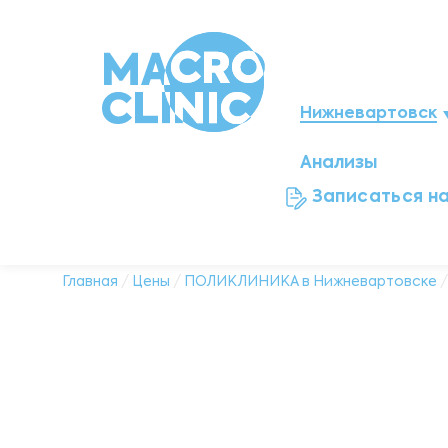
Нижневартовск
Анализы
Мегион
Записаться н
Ноябрьск
Нефтеюганск
Главная
/
Цены
/
ПОЛИКЛИНИКА в Нижневартовске
Ханты-Мансийск
Новый Уренгой
Сургут