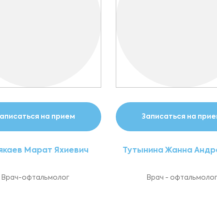
аписаться на прием
Записаться на при
якаев Марат Яхиевич
Тутынина Жанна Андр
Врач-офтальмолог
Врач - офтальмоло