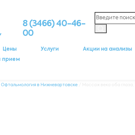
8 (3466) 40-46-
00
Цены
Услуги
Акции на анализы
а прием
/
Офтальмология в Нижневартовске
/ Массаж века оба глаза,