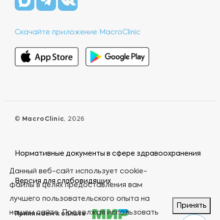
Скачайте приложение MacroClinic
©
MacroClinic
, 2026
Нормативные документы в сфере здравоохранения
Данный веб-сайт использует cookie-
Версия для слабовидящих
файлы в целях предоставления вам
лучшего пользовательского опыта на
Принять
нашем сайте. Продолжая использовать
Принимаем к оплате