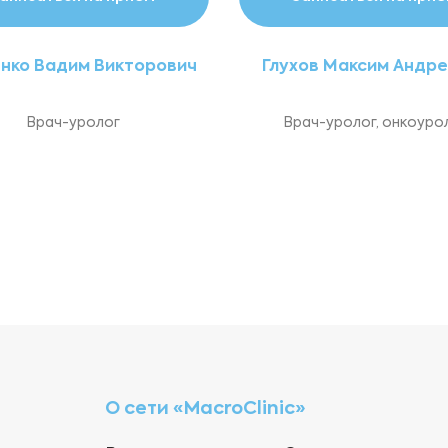
нко Вадим Викторович
Глухов Максим Андр
Врач-уролог
Врач-уролог, онкоуро
О сети «MacroClinic»