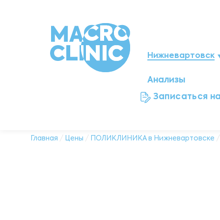
Нижневартовск
Анализы
Мегион
Записаться н
Ноябрьск
Нефтеюганск
Главная
/
Цены
/
ПОЛИКЛИНИКА в Нижневартовске
Ханты-Мансийск
Новый Уренгой
Сургут