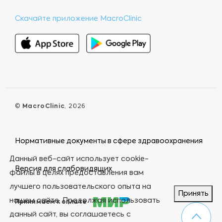
Скачайте приложение MacroClinic
©
MacroClinic
, 2026
Нормативные документы в сфере здравоохранения
Данный веб-сайт использует cookie-
Версия для слабовидящих
файлы в целях предоставления вам
лучшего пользовательского опыта на
Принять
нашем сайте. Продолжая использовать
Принимаем к оплате
данный сайт, вы соглашаетесь с