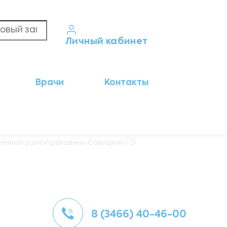
Личный кабинет
Кабинет пациента
Врачи
Контакты
Результаты анализов
Кабинет врача
Кабинет партнёра
енной ушной раковины Савицкий Г.Э.
8 (3466) 40-46-00