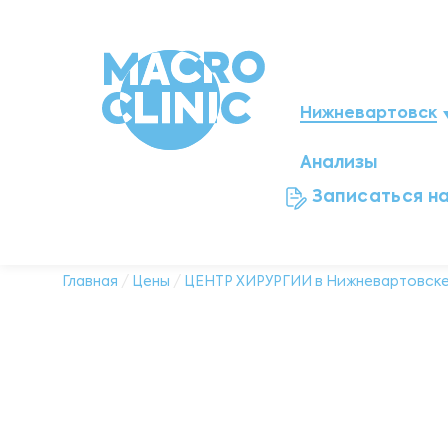
Нижневартовск
Анализы
Мегион
Записаться н
Ноябрьск
Нефтеюганск
Главная
/
Цены
/
ЦЕНТР ХИРУРГИИ в Нижневартовск
Ханты-Мансийск
Новый Уренгой
Сургут