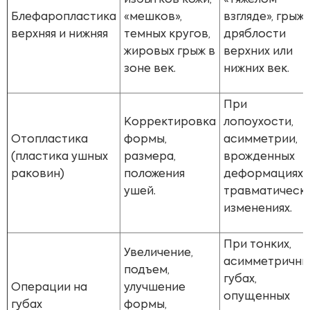
избытков кожи,
«тяжелом
Блефаропластика
«мешков»,
взгляде», грыжа
верхняя и нижняя
темных кругов,
дряблости
жировых грыж в
верхних или
зоне век.
нижних век.
При
Корректировка
лопоухости,
Отопластика
формы,
асимметрии,
(пластика ушных
размера,
врожденных
раковин)
положения
деформациях,
ушей.
травматическ
изменениях.
При тонких,
Увеличение,
асимметричны
подъем,
губах,
Операции на
улучшение
опущенных
губах
формы,