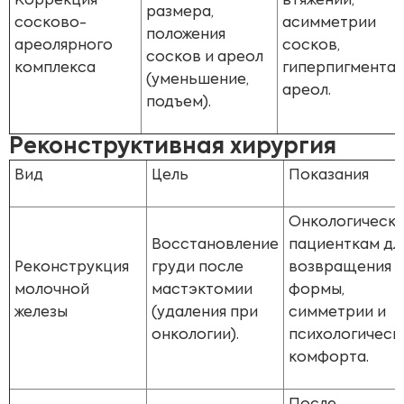
Коррекция
втяжении,
размера,
сосково-
асимметрии
положения
ареолярного
сосков,
сосков и ареол
комплекса
гиперпигмента
(уменьшение,
ареол.
подъем).
Реконструктивная хирургия
Вид
Цель
Показания
Онкологическ
Восстановление
пациенткам дл
Реконструкция
груди после
возвращения
молочной
мастэктомии
формы,
железы
(удаления при
симметрии и
онкологии).
психологическ
комфорта.