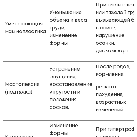
При гигантской
Уменьшение
или тяжелой гру
объема и веса
вызывающей б
Уменьшающая
груди,
в спине,
маммопластика
изменение
нарушение
формы.
осанки,
дискомфорт.
После родов,
Устранение
кормления,
опущения,
Мастопексия
восстановление
резкого
(подтяжка)
упругости и
похудения,
положения
возрастных
сосков.
изменений.
Изменение
При гипертрофи
формы,