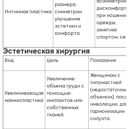
асимметрии,
размера,
дискомфорт
Интимная пластика
симметрии,
при ношении
улучшение
одежды,
эстетики и
занятиях
комфорта.
спортом, сек
Эстетическая хирургия
Вид
Цель
Показания
Женщинам с
Увеличение
гипомастией
объема груди с
(недостаточны
Увеличивающая
помощью
объемом), посл
маммопластика
имплантов или
инволюции, для
собственных
гармонизации
тканей.
силуэта.