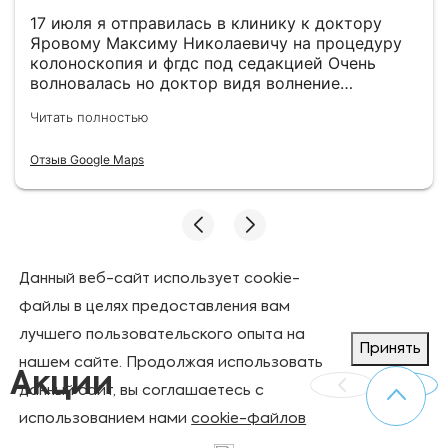
17 июля я отправилась в клинику к доктору
Яровому Максиму Николаевичу на процедуру
колоноскопия и фгдс под седакцией Очень
волновалась но доктор видя волнение
успокоил меня. В целом все прошло отлично.
Читать полностью
По выявленному гастриту доктор дал
рекомендации. Всем советую пройти
Отзыв Google Maps
своевременно эти процедуры так как врачи
отлично справились и волноваться не стоит.
Хочу выразить благодарность доктору
Яровому Максиму Николаевичу за хорошо
проведенную процедуру .
Данный веб-сайт использует cookie-
файлы в целях предоставления вам
лучшего пользовательского опыта на
Принять
нашем сайте. Продолжая использовать
Акции
данный сайт, вы соглашаетесь с
использованием нами
cookie-файлов