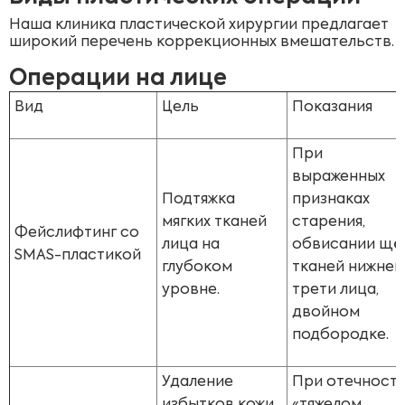
Наша клиника пластической хирургии предлагает
широкий перечень коррекционных вмешательств.
Операции на лице
Вид
Цель
Показания
При
выраженных
Подтяжка
признаках
мягких тканей
старения,
Фейслифтинг со
лица на
обвисании щёк
SMAS-пластикой
глубоком
тканей нижней
уровне.
трети лица,
двойном
подбородке.
Удаление
При отечности