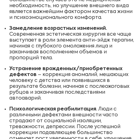
большинстве случаев это не медицинская
необходимость, но улучшение внешнего вида
является важнейшим фактором качества жизни
и психоэмоционального комфорта.
Замедление возрастных изменений.
Современная эстетическая хирургия все чаще
выступает в роли элемента анти-эйдж терапии,
начиная с глубокого омоложения лица и
заканчивая восполнением объемов и
пропорций тела.
Устранение врожденных/приобретенных
дефектов
– коррекция аномалий, мешающих
человеку с детства или появившихся в
результате болезни, начиная с послеожоговых
рубцов и заканчивая последствиями
автоаварий.
Психологическая реабилитация
. Люди с
различными дефектами внешности часто
страдают от социальной изоляции,
тревожности, депрессии. После успешной
коррекции подавляющее большинство
отмечает рост уверенности в себе, улучшение