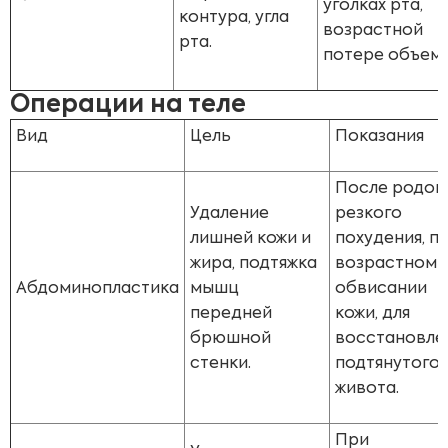
уголках рта,
контура, угла
возрастной
рта.
потере объема
Операции на теле
Вид
Цель
Показания
После родов,
Удаление
резкого
лишней кожи и
похудения, п
жира, подтяжка
возрастном
Абдоминопластика
мышц
обвисании
передней
кожи, для
брюшной
восстановле
стенки.
подтянутого
живота.
При