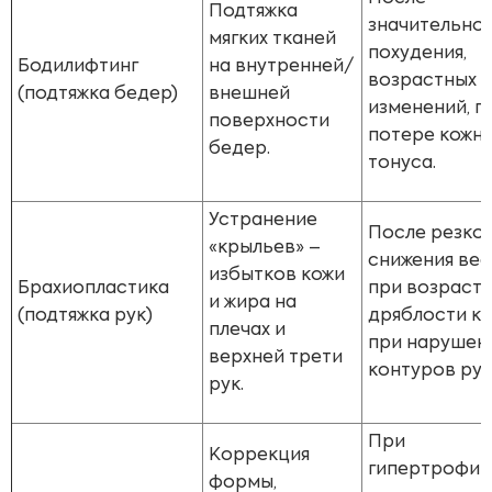
Подтяжка
значительно
мягких тканей
похудения,
Бодилифтинг
на внутренней/
возрастных
(подтяжка бедер)
внешней
изменений, п
поверхности
потере кожн
бедер.
тонуса.
Устранение
После резко
«крыльев» –
снижения вес
избытков кожи
Брахиопластика
при возраст
и жира на
(подтяжка рук)
дряблости ко
плечах и
при нарушен
верхней трети
контуров рук
рук.
При
Коррекция
гипертрофии
формы,