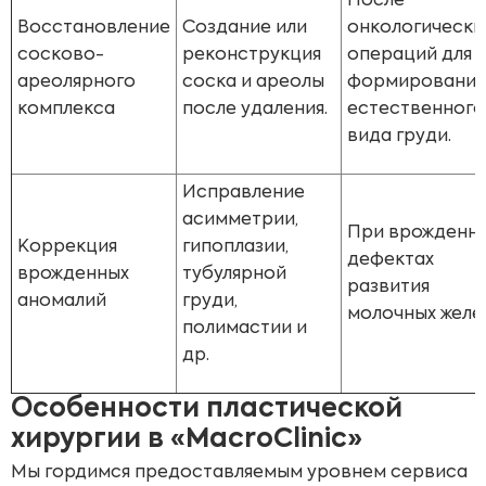
После
Восстановление
Создание или
онкологически
сосково-
реконструкция
операций для
ареолярного
соска и ареолы
формирования
комплекса
после удаления.
естественного
вида груди.
Исправление
асимметрии,
При врожденн
Коррекция
гипоплазии,
дефектах
врожденных
тубулярной
развития
аномалий
груди,
молочных желез
полимастии и
др.
Особенности пластической
хирургии в «MacroClinic»
Мы гордимся предоставляемым уровнем сервиса