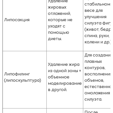
Удаление
стабильном
жировых
весе для
отложений,
улучшения
Липосакция
которые не
силуэта фиг
уходят с
(живот, бедра
помощью
спина, руки,
диеты.
колени и др.).
Для создания
плавных
Удаление жира
контуров,
из одной зоны +
Липофилинг
восполнения
объемное
(липоскульптура)
объемов,
моделирование
естественно
в другой.
омоложения
силуэта.
После