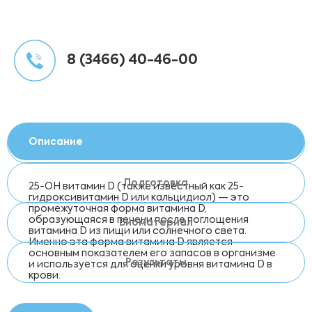
8 (3466) 40-46-00
Описание
Подготовка
25-OH витамин D (также известный как 25-
гидроксивитамин D или кальцидиол) — это
промежуточная форма витамина D,
образующаяся в печени после поглощения
Биоматериал
витамина D из пищи или солнечного света.
Именно эта форма витамина D является
основным показателем его запасов в организме
Результаты
и используется для оценки уровня витамина D в
крови.