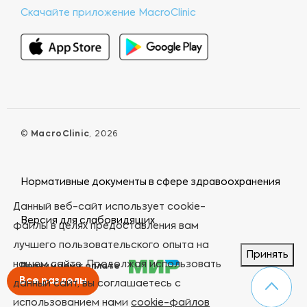
Скачайте приложение MacroClinic
©
MacroClinic
, 2026
Нормативные документы в сфере здравоохранения
Данный веб-сайт использует cookie-
Версия для слабовидящих
файлы в целях предоставления вам
лучшего пользовательского опыта на
Принять
нашем сайте. Продолжая использовать
Принимаем к оплате
Все разделы
данный сайт, вы соглашаетесь с
использованием нами
cookie-файлов