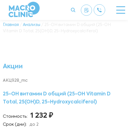
Главная
/
Анализы
/ 25-OH витамин D общий (25-OH
Vitamin D Total, 25(OH)D, 25-Hydroxycalciferol)
Акции
АКЦ928_mc
25-OH витамин D общий (25-OH Vitamin D
Total, 25(OH)D, 25-Hydroxycalciferol)
1 232 ₽
Стоимость:
Срок (дни):
до 2