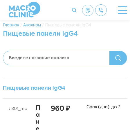
Главная
/
Анализы
/ Пищевые панели IgG4
Пищевые панели IgG4
Пищевые панели IgG4
Срок (дни): до 7
П
960 ₽
Л301_mc
а
н
е