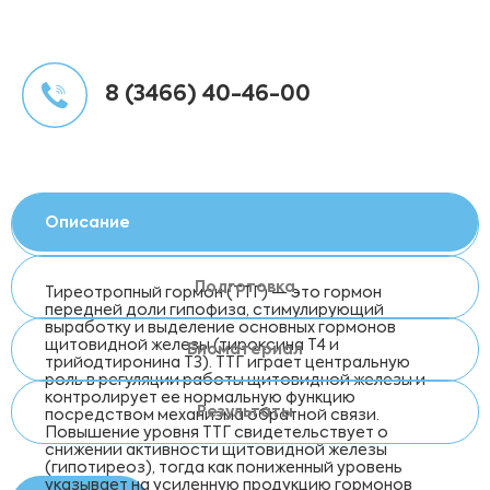
8 (3466) 40-46-00
Описание
Подготовка
Тиреотропный гормон (ТТГ) — это гормон
передней доли гипофиза, стимулирующий
выработку и выделение основных гормонов
щитовидной железы (тироксина Т4 и
Биоматериал
трийодтиронина Т3). ТТГ играет центральную
роль в регуляции работы щитовидной железы и
контролирует ее нормальную функцию
Результаты
посредством механизма обратной связи.
Повышение уровня ТТГ свидетельствует о
снижении активности щитовидной железы
(гипотиреоз), тогда как пониженный уровень
указывает на усиленную продукцию гормонов