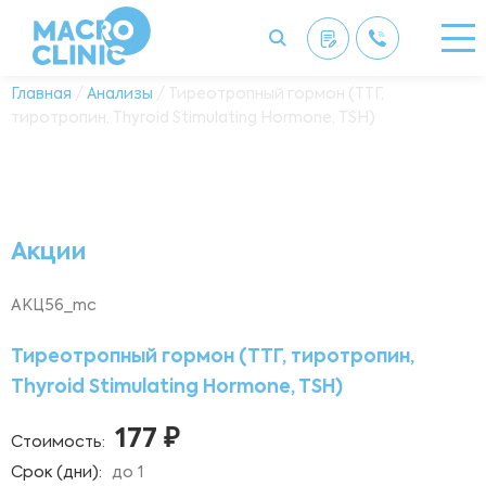
Главная
/
Анализы
/ Тиреотропный гормон (ТТГ,
тиротропин, Thyroid Stimulating Hormone, TSH)
Акции
АКЦ56_mc
Тиреотропный гормон (ТТГ, тиротропин,
Thyroid Stimulating Hormone, TSH)
177 ₽
Стоимость:
Срок (дни):
до 1