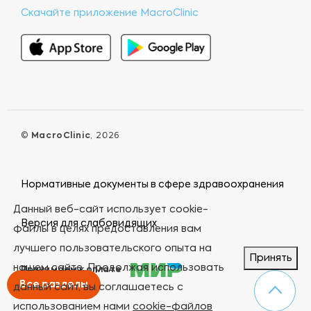
Скачайте приложение MacroClinic
©
MacroClinic
, 2026
Нормативные документы в сфере здравоохранения
Данный веб-сайт использует cookie-
Версия для слабовидящих
файлы в целях предоставления вам
лучшего пользовательского опыта на
Принять
нашем сайте. Продолжая использовать
Принимаем к оплате
Все разделы
данный сайт, вы соглашаетесь с
использованием нами
cookie-файлов