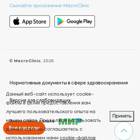
Скачайте приложение MacroClinic
©
MacroClinic
, 2026
Нормативные документы в сфере здравоохранения
Данный веб-сайт использует cookie-
Версия для слабовидящих
файлы в целях предоставления вам
лучшего пользовательского опыта на
Принять
нашем сайте. Продолжая использовать
Принимаем к оплате
Все разделы
данный сайт, вы соглашаетесь с
использованием нами
cookie-файлов