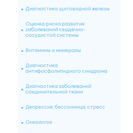
Исследование почечного камня
Диагностика щитовидной железы
Аллергология
Оценка риска развития
заболеваний сердечно-
сосудистой системы
Витамины (IgE специфические)
Иммуноцитохимические
исследования
Витамины и минералы
Индивидуальные аллергены
IMMULITE
Диагностика аутоимунных
заболеваний
Диагностика
антифосфолипидного синдрома
Пищевые панели IgG4
Цитогенетические исследования
Диагностика заболеваний
Анальгетики и нестероидные
соединительной ткани
противовоспалительные
Цитологические исследования
препараты (IgE специфические)
Депрессия, бессонница, стресс
Гистологические исследования
Панели на пищевую
непереносимость (IgG4)
Онкология
Иммуногистохимические
исследования