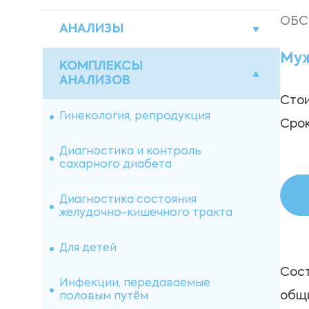
ОБС
АНАЛИЗЫ
Муж
Акции
КОМПЛЕКСЫ
АНАЛИЗОВ
Стои
Биохимические исследования
Гинекология, репродукция
Срок
Гормоны
Диагностика и контроль
сахарного диабета
Гематологические исследования
Диагностика состояния
Диагностика инфекционных
желудочно-кишечного тракта
заболеваний
Для детей
Исследования мочи
Сост
Инфекции, передаваемые
Исследование кала
общи
половым путём