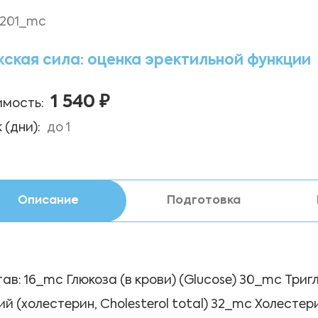
201_mc
ская сила: оценка эректильной функции
1 540 ₽
мость:
 (дни):
до 1
Описание
Подготовка
ав: 16_mc Глюкоза (в крови) (Glucose) 30_mc Триг
й (холестерин, Cholesterol total) 32_mc Холест