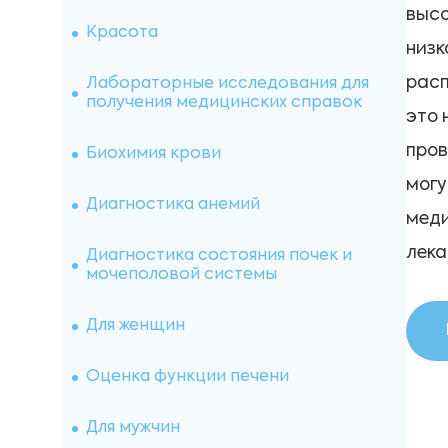
высо
Исследования спермы
Красота
низк
Витамины
расп
Лабораторные исследования для
получения медицинских справок
это 
Онкомаркеры
пров
Биохимия крови
могу
Микроэлементы
Диагностика анемий
меди
Иммуногематология
лека
Диагностика состояния почек и
мочеполовой системы
Оценка свертывающей системы
Для женщин
Микробиологические
исследования
Оценка функции печени
Лекарственный мониторинг
Для мужчин