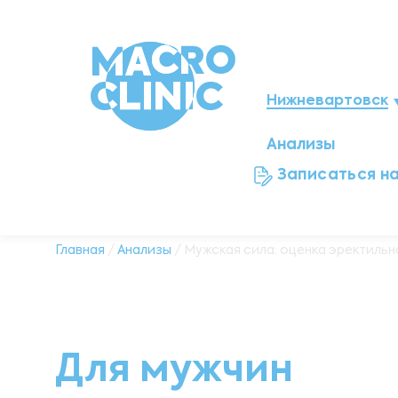
Нижневартовск
Анализы
Мегион
Записаться н
Ноябрьск
Нефтеюганск
Главная
/
Анализы
/ Мужская сила: оценка эректиль
Ханты-Мансийск
Новый Уренгой
Для мужчин
Сургут