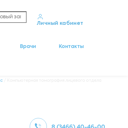
Личный кабинет
Кабинет пациента
Врачи
Контакты
Результаты анализов
Кабинет врача
Кабинет партнёра
ic
/ Компьютерная томография лицевого отдела
8 (3466) 40-46-00