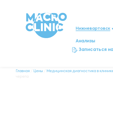
Нижневартовск
Анализы
Мегион
Записаться н
Ноябрьск
Нефтеюганск
Главная
/
Цены
/
Медицинская диагностика в клинике
черепа
Ханты-Мансийск
Новый Уренгой
Сургут