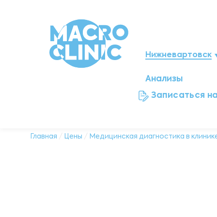
Нижневартовск
Анализы
Мегион
Записаться н
Ноябрьск
Нефтеюганск
Главная
/
Цены
/
Медицинская диагностика в клинике
Ханты-Мансийск
Новый Уренгой
Сургут