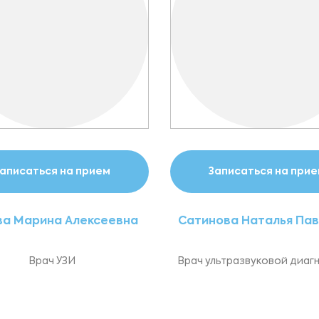
аписаться на прием
Записаться на при
ва Марина Алексеевна
Сатинова Наталья Па
Врач УЗИ
Врач ультразвуковой диаг