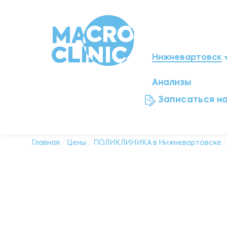
Нижневартовск
Анализы
Мегион
Записаться н
Ноябрьск
Нефтеюганск
Главная
/
Цены
/
ПОЛИКЛИНИКА в Нижневартовске
Ханты-Мансийск
Новый Уренгой
Сургут