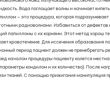
иоволнового ножа, излучающего высокочастотные
дкость. Вода поглощает волны и начинает кипеть
пиллом – это процедура, которая подразумевает
тотными радиоволнами. Избавиться от дефектов 
ий папилломы с их корнями. Этот метод хорош т
никает кровотечение. Для иссечения образования 
ионный период пациент должен не пренебрегать р
ред началом процедуры пациенту колется местна
 параметры кондилом и их количество). После на
зи тканей. С помощью прижигания манипуляция п