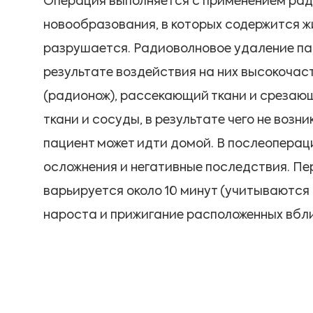
Операция выполняется с применением рад
новообразования, в которых содержится жи
разрушается. Радиоволновое удаление па
результате воздействия на них высокочас
(радионож), рассекающий ткани и срезающ
ткани и сосуды, в результате чего не воз
пациент может идти домой. В послеоперац
осложнения и негативные последствия. Пе
варьируется около 10 минут (учитываются
нароста и прижигание расположенных вбли