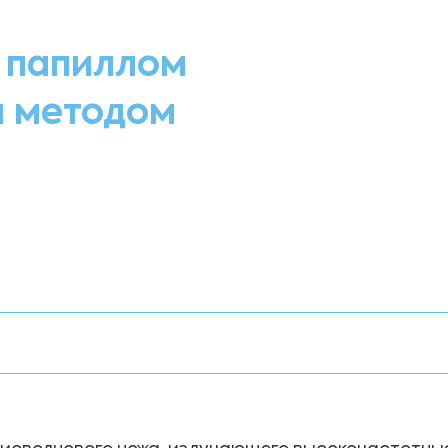
 папиллом
м методом