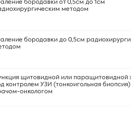
даление бородавки от 0,5см до 1см
адиохирургическим методом
даление бородавки до 0,5см радиохирург
етодом
ункция щитовидной или паращитовидной 
од контролем УЗИ (тонкоигольная биопсия)
рачом-онкологом