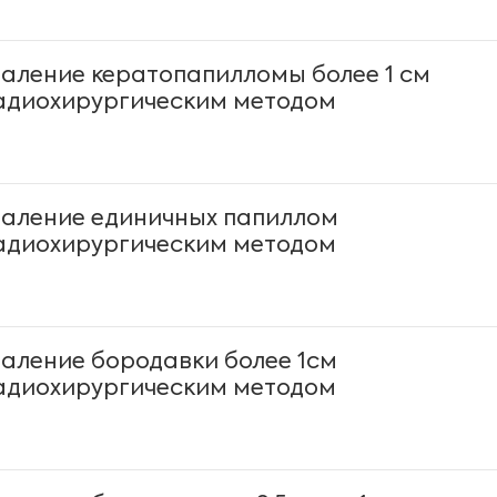
даление кератопапилломы более 1 см
адиохирургическим методом
даление единичных папиллом
адиохирургическим методом
даление бородавки более 1см
адиохирургическим методом