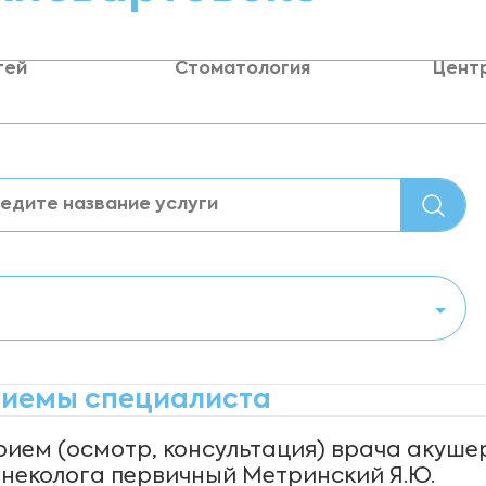
тей
Стоматология
Цент
иемы специалиста
рием (осмотр, консультация) врача акуше
инеколога первичный Метринский Я.Ю.