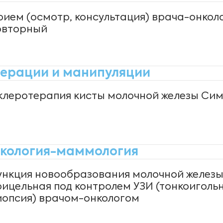
рием (осмотр, консультация) врача-онкол
овторный
ерации и манипуляции
клеротерапия кисты молочной железы Сим
кология-маммология
ункция новообразования молочной желез
рицельная под контролем УЗИ (тонкоиголь
иопсия) врачом-онкологом