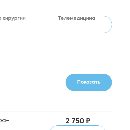
р хирургии
Телемедицина
ра-
2 750 ₽