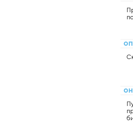
Онкология
П
п
Остеопатия
Оториноларингология
оп
Офтальмология
С
Пластическая хирургия
Процедурный кабинет
он
Психиатрия
П
п
Пульмонология
б
Сурдология