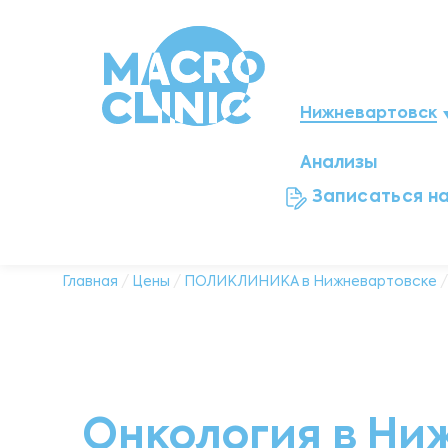
Нижневартовск
Анализы
Мегион
Записаться н
Ноябрьск
Нефтеюганск
Главная
/
Цены
/
ПОЛИКЛИНИКА в Нижневартовске
/
Ханты-Мансийск
Новый Уренгой
Онкология в Ни
Сургут