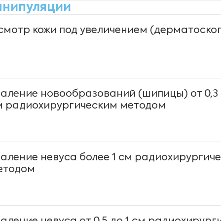
нипуляции
смотр кожи под увеличением (дерматоско
даление новообразований (шипицы) от 0,3 
м радиохирургическим методом
даление невуса более 1 см радиохирургич
етодом