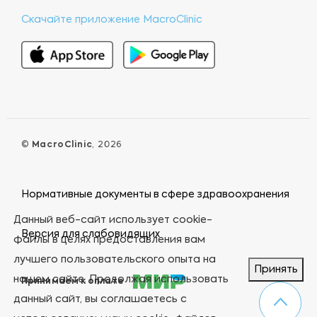
Скачайте приложение MacroClinic
©
MacroClinic
, 2026
Нормативные документы в сфере здравоохранения
Данный веб-сайт использует cookie-
Версия для слабовидящих
файлы в целях предоставления вам
лучшего пользовательского опыта на
Принять
нашем сайте. Продолжая использовать
Принимаем к оплате
данный сайт, вы соглашаетесь с