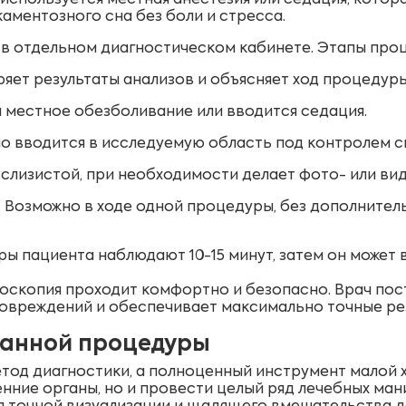
спользуется местная анестезия или седация, котора
аментозного сна без боли и стресса.
в отдельном диагностическом кабинете. Этапы про
ряет результаты анализов и объясняет ход процедуры
 местное обезболивание или вводится седация.
но вводится в исследуемую область под контролем с
слизистой, при необходимости делает фото- или ви
. Возможно в ходе одной процедуры, без дополнител
ы пациента наблюдают 10-15 минут, затем он может 
скопия проходит комфортно и безопасно. Врач пос
повреждений и обеспечивает максимально точные ре
данной процедуры
тод диагностики, а полноценный инструмент малой х
ние органы, но и провести целый ряд лечебных ман