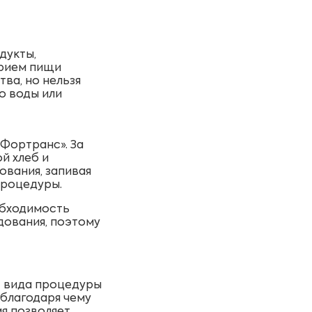
дукты,
прием пищи
ва, но нельзя
о воды или
Фортранс». За
й хлеб и
ования, запивая
процедуры.
обходимость
дования, поэтому
т вида процедуры
благодаря чему