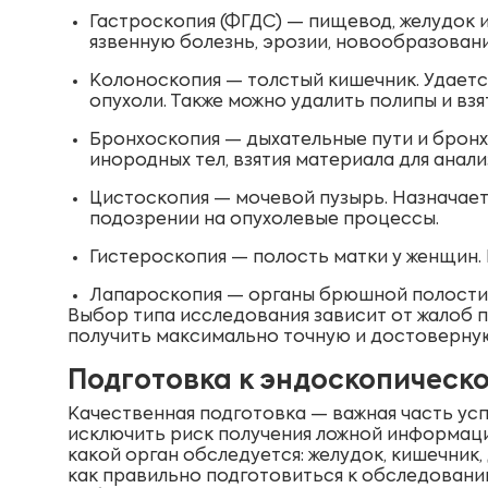
Гастроскопия (ФГДС) — пищевод, желудок 
язвенную болезнь, эрозии, новообразовани
Колоноскопия — толстый кишечник. Удаетс
опухоли. Также можно удалить полипы и вз
Бронхоскопия — дыхательные пути и бронх
инородных тел, взятия материала для анали
Цистоскопия — мочевой пузырь. Назначает
подозрении на опухолевые процессы.
Гистероскопия — полость матки у женщин. 
Лапароскопия — органы брюшной полости.
Выбор типа исследования зависит от жалоб п
получить максимально точную и достоверну
Подготовка к эндоскопическ
Качественная подготовка — важная часть усп
исключить риск получения ложной информаци
какой орган обследуется: желудок, кишечник,
как правильно подготовиться к обследованию