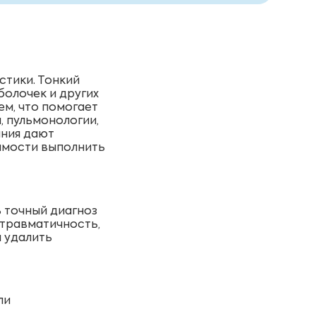
тики. Тонкий
болочек и других
м, что помогает
, пульмонологии,
ания дают
димости выполнить
 точный диагноз
 травматичность,
 удалить
ли