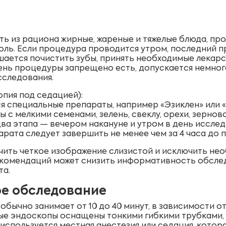
ть из рациона жирные, жареные и тяжелые блюда, про
оль. Если процедура проводится утром, последний 
ается почистить зубы, принять необходимые лекарст
день процедуры запрещено есть, допускается немног
исследования.
пия под седацией):
 специальные препараты, например «Эзиклен» или «
с мелкими семенами, зелень, свеклу, орехи, зерново
а этапа — вечером накануне и утром в день исслед
рата следует завершить не менее чем за 4 часа до 
чить четкое изображение слизистой и исключить не
комендаций может снизить информативность обсле
та.
ое обследование
бычно занимает от 10 до 40 минут, в зависимости о
ые эндоскопы оснащены тонкими гибкими трубками, 