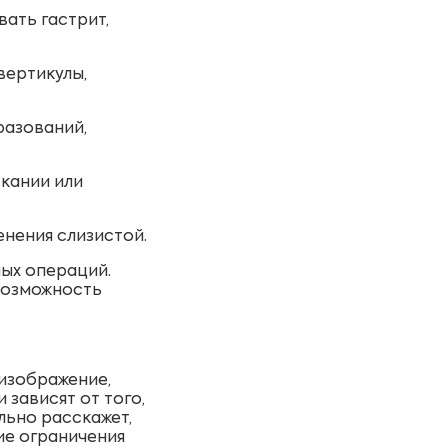
ать гастрит,
вертикулы,
разований,
кании или
енения слизистой.
ых операций.
 возможность
 изображение,
зависят от того,
льно расскажет,
ие ограничения