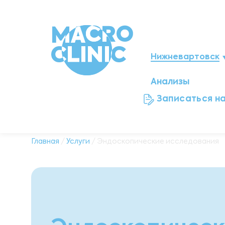
Нижневартовск
Анализы
Мегион
Записаться н
Ноябрьск
Нефтеюганск
Главная
/
Услуги
/ Эндоскопические исследования
Ханты-Мансийск
Новый Уренгой
Сургут