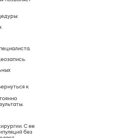
я позволяет
цедуры:
.
пециалиста.
деозапись.
ьных
вернуться к
тоянно
зультаты.
ирургии. С ее
ипуляций без