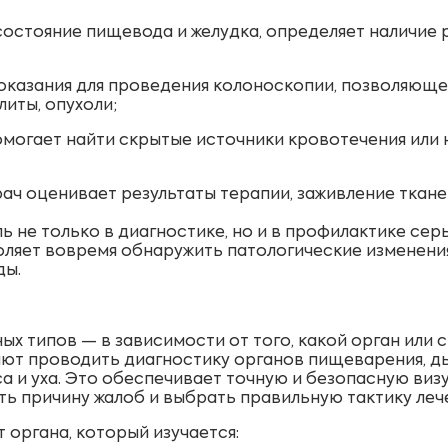
состояние пищевода и желудка, определяет наличие 
 показания для проведения колоноскопии, позволяющ
литы, опухоли;
омогает найти скрытые источники кровотечения или
ач оценивает результаты терапии, заживление ткане
 не только в диагностике, но и в профилактике сер
оляет вовремя обнаружить патологические изменени
ды.
х типов — в зависимости от того, какой орган или 
ют проводить диагностику органов пищеварения, ды
а и уха. Это обеспечивает точную и безопасную ви
ть причину жалоб и выбрать правильную тактику леч
 органа, который изучается: