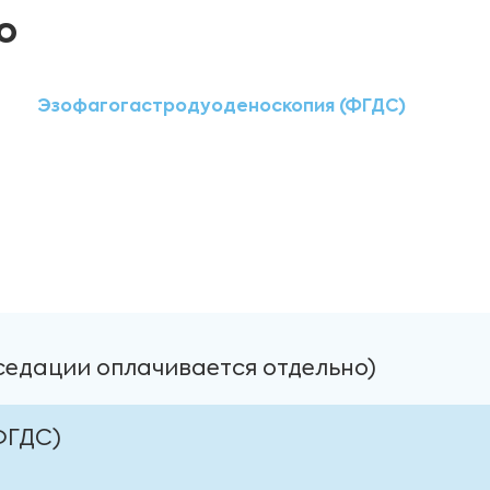
ю
Эзофагогастродуоденоскопия (ФГДС)
седации оплачивается отдельно)
ФГДС)