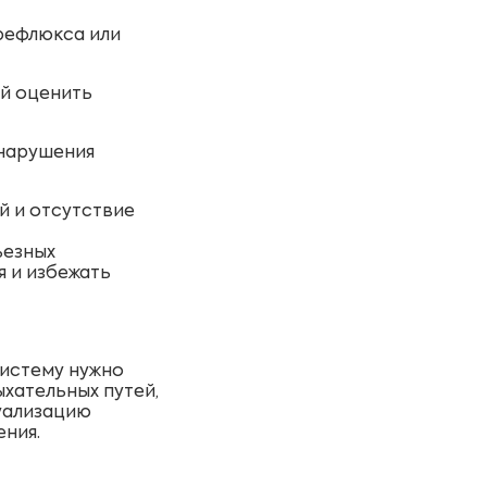
рефлюкса или
ей оценить
 нарушения
й и отсутствие
ьезных
я и избежать
систему нужно
хательных путей,
зуализацию
ения.