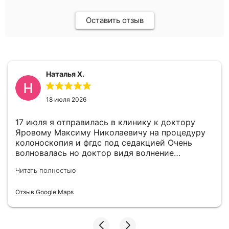
Оставить отзыв
Наталья Х.
18 июля 2026
17 июля я отправилась в клинику к доктору
Яровому Максиму Николаевичу на процедуру
колоноскопия и фгдс под седакцией Очень
волновалась но доктор видя волнение
успокоил меня. В целом все прошло отлично.
Читать полностью
По выявленному гастриту доктор дал
рекомендации. Всем советую пройти
Отзыв Google Maps
своевременно эти процедуры так как врачи
отлично справились и волноваться не стоит.
Хочу выразить благодарность доктору
Яровому Максиму Николаевичу за хорошо