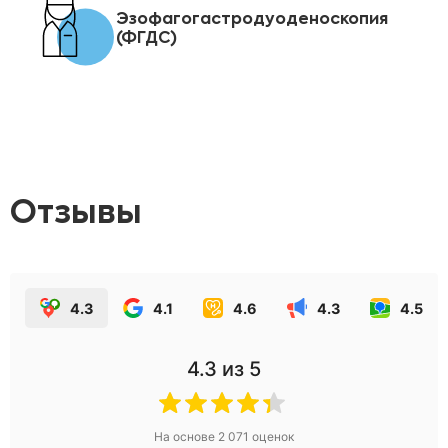
Эзофагогастродуоденоскопия
(ФГДС)
Отзывы
4.3
4.1
4.6
4.3
4.5
4.3
из 5
На основе
2 071
оценок