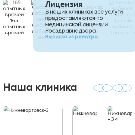
Лицензия
В наших клиниках все услуги
предоставляются по
165
Личный
медицинской лицензии
Собственная
Стационар
опытных
кабинет
Росздравнадзора
лаборатория
премиум-
врачей
пациента
Выписка из реестра
анализов
класса
Наша клиника