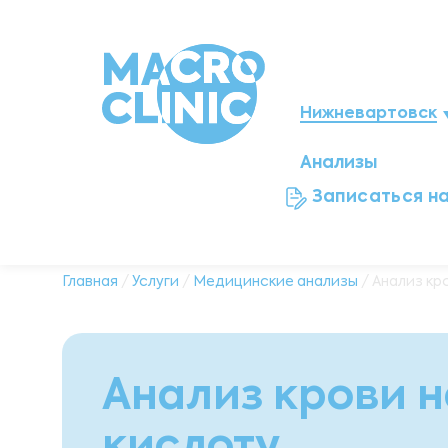
Нижневартовск
Анализы
Мегион
Записаться н
Ноябрьск
Нефтеюганск
Главная
/
Услуги
/
Медицинские анализы
/ Анализ кр
Ханты-Мансийск
Новый Уренгой
Анализ крови 
Сургут