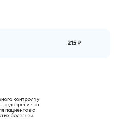
215 ₽
рного контроля у
 — подозрение на
ля пациентов с
тых болезней.