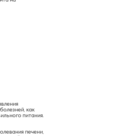
нта на
явления
болезней, как
вильного питания.
олевания печени,