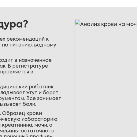
дура?
сех рекомендаций к
: по питанию, водному
одит в назначенное
ак. В регистратуре
правляется в
едицинский работник
ладывает жгут и берет
ументом. Все занимает
вызывает боли.
. Образец крови
мическую лабораторию,
креатинина, мочи, а
чевины, остаточного
 в почечный профиль.