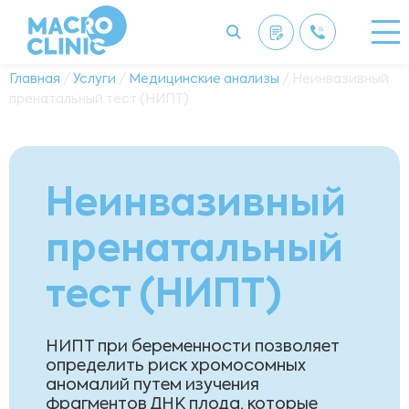
Главная
/
Услуги
/
Медицинские анализы
/ Неинвазивный
пренатальный тест (НИПТ)
Неинвазивный
пренатальный
тест (НИПТ)
НИПТ при беременности позволяет
определить риск хромосомных
аномалий путем изучения
фрагментов ДНК плода, которые