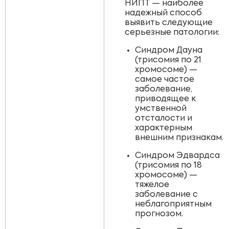
НИПТ — наиболее
надежный способ
выявить следующие
серьезные патологии:
Синдром Дауна
(трисомия по 21
хромосоме) —
самое частое
заболевание,
приводящее к
умственной
отсталости и
характерным
внешним признакам.
Синдром Эдвардса
(трисомия по 18
хромосоме) —
тяжелое
заболевание с
неблагоприятным
прогнозом.