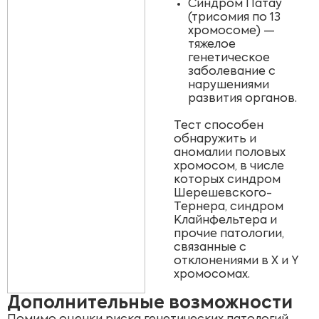
Синдром Патау
(трисомия по 13
хромосоме) —
тяжелое
генетическое
заболевание с
нарушениями
развития органов.
Тест способен
обнаружить и
аномалии половых
хромосом, в числе
которых синдром
Шерешевского-
Тернера, синдром
Клайнфельтера и
прочие патологии,
связанные с
отклонениями в X и Y
хромосомах.
Дополнительные возможности