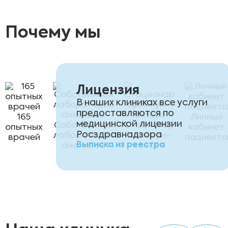
Почему мы
Лицензия
В наших клиниках все услуги
предоставляются по
165
Личный
медицинской лицензии
Собственная
Стационар
опытных
кабинет
Росздравнадзора
лаборатория
премиум-
врачей
пациента
Выписка из реестра
анализов
класса