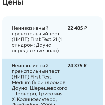
Цены
Неинвазивный
22 485 ₽
пренатальный тест
(НИПТ) First Test 21 (1
синдром: Дауна +
определение пола)
Неинвазивный
24 375 ₽
пренатальный тест
(НИПТ) First Test
Medium (6 синдромов:
Дауна, Шерешевского
- Тернера, Трисомия
Х, Коайнфельтера,