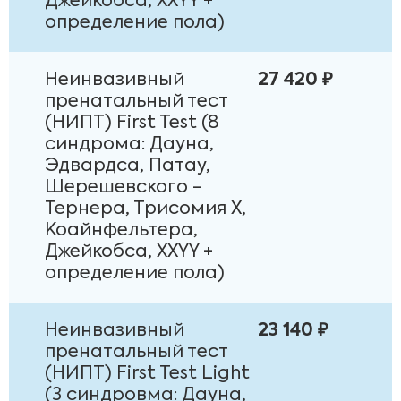
Джейкобса, XXYY +
определение пола)
Неинвазивный
27 420 ₽
пренатальный тест
(НИПТ) First Test (8
синдрома: Дауна,
Эдвардса, Патау,
Шерешевского -
Тернера, Трисомия Х,
Коайнфельтера,
Джейкобса, XXYY +
определение пола)
Неинвазивный
23 140 ₽
пренатальный тест
(НИПТ) First Test Light
(3 синдровма: Дауна,